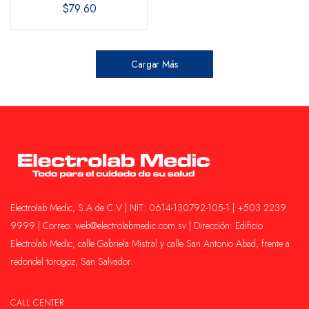
$79.60
Cargar Más
Electrolab Medic, S.A de C.V | NIT: 0614-130792-105-1 | +503 2239
9999 | Correo: web@electrolabmedic.com.sv | Dirección: Edificio
Electrolab Medic, calle Gabriela Mistral y calle San Antonio Abad, frente a
redondel torogoz, San Salvador.
CALL CENTER