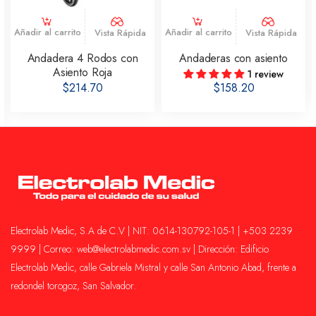
Añadir al carrito
Añadir al carrito
Vista Rápida
Vista Rápida
Andadera 4 Rodos con
Andaderas con asiento
Asiento Roja
1 review
$214.70
$158.20
Electrolab Medic, S.A de C.V | NIT: 0614-130792-105-1 | +503 2239
9999 | Correo: web@electrolabmedic.com.sv | Dirección: Edificio
Electrolab Medic, calle Gabriela Mistral y calle San Antonio Abad, frente a
redondel torogoz, San Salvador.