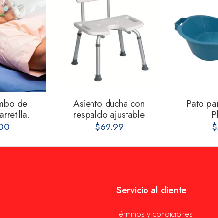
mbo de
Asiento ducha con
Pato pa
rretilla.
respaldo ajustable
P
00
$69.99
$
Servicio al cliente
Términos y condiciones