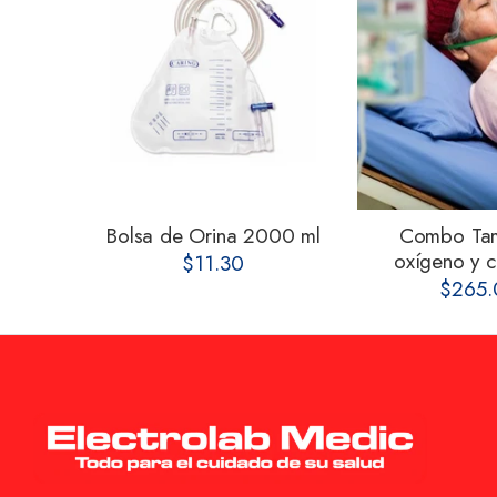
ama
Bolsa de Orina 2000 ml
Combo Ta
oxígeno y ca
$11.30
$265.