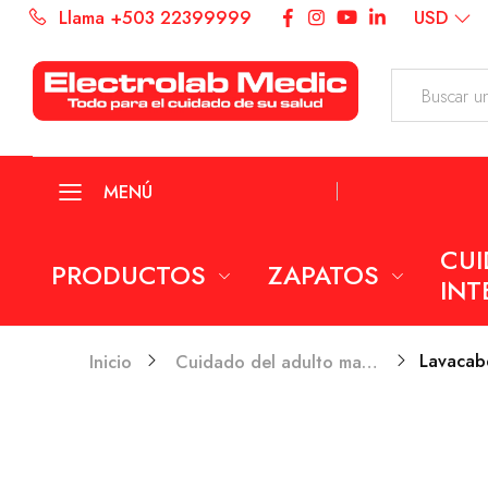
Llama +503 22399999
USD
MENÚ
CU
PRODUCTOS
ZAPATOS
INT
Lavacabe
Inicio
Cuidado del adulto mayor