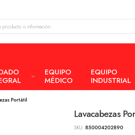
IDADO
EQUIPO
EQUIPO
EGRAL
MÉDICO
INDUSTRIAL
zas Portátil
Lavacabezas Port
SKU:
850004202890