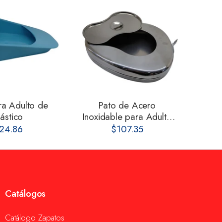
ra Adulto de
Pato de Acero
Es
lástico
Inoxidable para Adulto
con Tapa
24.86
$107.35
Catálogos
Catálogo Zapatos