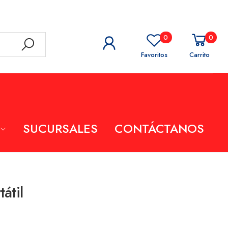
0
0
Favoritos
Carrito
SUCURSALES
CONTÁCTANOS
átil