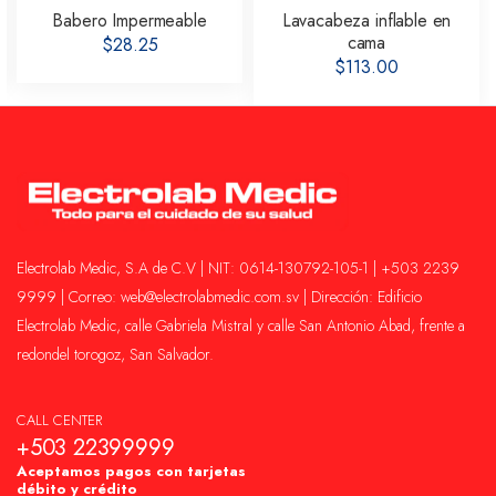
Babero Impermeable
Lavacabeza inflable en
cama
$28.25
$113.00
Electrolab Medic, S.A de C.V | NIT: 0614-130792-105-1 | +503 2239
9999 | Correo: web@electrolabmedic.com.sv | Dirección: Edificio
Electrolab Medic, calle Gabriela Mistral y calle San Antonio Abad, frente a
redondel torogoz, San Salvador.
CALL CENTER
+503 22399999
Aceptamos pagos con tarjetas
débito y crédito