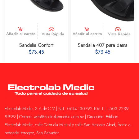
Añadir al carrito
Añadir al carrito
Vista Rápida
Vista Rápida
Sandalia Confort
Sandalia 407 para dama
$73.45
$73.45
Electrolab Medic, S.A de C.V | NIT: 0614-130792-105-1 | +503 2239
9999 | Correo: web@electrolabmedic.com.sv | Dirección: Edificio
Electrolab Medic, calle Gabriela Mistral y calle San Antonio Abad, frente a
redondel torogoz, San Salvador.